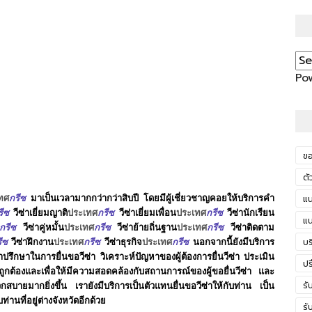
Po
ขอ
ตั
พร
ทศ
กรีซ
มาเป็นเวลามากกว่ากว่าสิบปี โดยมีผู้เชี่ยวชาญคอยให้บริการคำ
แน
รีซ
วีซ่าเยี่ยมญาติ
ประเทศ
กรีซ
วีซ่าเยี่ยมเพื่อน
ประเทศ
กรีซ
วีซ่านักเรียน
แน
กรีซ
วีซ่าคู่หมั้น
ประเทศ
กรีซ
วีซ่าย้ายถิ่นฐาน
ประเทศ
กรีซ
วีซ่าติดตาม
บร
ีซ
วีซ่าฝึกงาน
ประเทศ
กรีซ
วีซ่าธุรกิจ
ประเทศ
กรีซ
นอกจากนี้ยังมีบริการ
ึกษาในการยื่นขอวีซ่า วิเคราะห์ปัญหาของผู้ต้องการยื่นวีซ่า ประเมิน
อุ
ปร
ูกต้องและเพื่อให้มีความสอดคล้องกับสถานการณ์ของผู้ขอยื่นวีซ่า และ
รั
ดวกสบายมากยิ่งขึ้น เรายังมีบริการเป็นตัวแทนยื่นขอวีซ่าให้กับท่าน เป็น
นที่อยู่ต่างจังหวัดอีกด้วย
รั