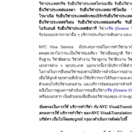
วีซ่าประเทศกรีซ รับยื่นวีซ่าประเทศโครเอเชีย รับยื่นวีซ
ยื่นวีซ่าประเทศ
มอลตา
รับยื่นวีซ่าประเทศ
มาซิโดเนีย
โรมาเนีย
รับยื่นวีซ่าประเทศ
ลักเซมเบิร์ก
รับยื่นวีซ่าประเท
ยื่นวีซ่าประเทศ
สวีเดน
รับยื่นวีซ่าประเทศ
ออสเตรีย
รับย
ไอร์แลนด์
รับยื่นวีซ่าประเทศ
ฮังการี
วีซ่า
กรีซ
(Greece V
รับรองเอกสารภาษาอื่น ๆ บริการประกันการเดินทาง และบ
NYC Visa Service มีประสบการณ์ในการทำวีซ่ามาเป็นเ
ตลอดเวลาไม่ว่าจะเป็นวีซ่าท่องเที่ยว วีซ่าเยี่ยมญาติ วีซ่า
ถิ่นฐาน วีซ่าติดตาม วีซ่าทำงาน วีซ่าดูงาน วีซ่าฝึกงาน วี
เอกสารต่าง ๆ ทุกประเภท นอกจากนี้เรามีบริการให้คำปรึ
โอกาสในการยื่นขอวีซ่าของท่านให้มีการดำเนินการอย่างถ
เพื่อให้ลูกค้าทุกท่านที่เข้ามาใช้บริการเราได้รับความสะ
ตัวแทนไปรับวีซ่าแทนท่าน และบริการจัดส่งเอกสารสำหรับ
หนึ่งในการดูแลการดำเนินการขอยื่นวีซ่า
กรีซ
(Greece Vi
เตรียมเอกสาร เป็นตัวแทนเพื่อยื่นขอวีซ่าของคุณ เราจะดู
ข้อตกลงในการใช้ บริการทำวีซ่า กับ NYC Visa&Transl
ตกลงการใช้ บริการทำวีซ่า ของ NYC Visa&Translation S
บริษัทฯ เป็นไปโดยสมบูรณ์ กรุณาดำเนินการดังต่อไปนี้