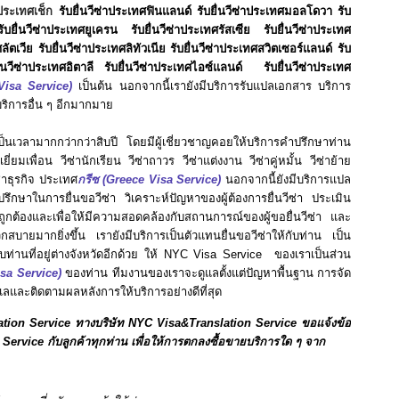
่าประเทศเช็ก
รับยื่นวีซ่าประเทศ
ฟินแลนด์
รับยื่นวีซ่าประเทศ
มอลโดวา
รับ
รับยื่นวีซ่าประเทศ
ยูเครน
รับยื่นวีซ่าประเทศ
รัสเซีย
รับยื่นวีซ่าประเทศ
ศ
ลัตเวีย
รับยื่นวีซ่าประเทศ
ลิทัวเนีย
รับยื่นวีซ่าประเทศสวิตเซอร์แลนด์
รับ
ื่นวีซ่าประเทศ
อิตาลี
รับยื่นวีซ่าประเทศ
ไอซ์แลนด์
รับยื่นวีซ่าประเทศ
isa Service)
เป็นต้น นอกจากนี้เรายังมีบริการรับแปลเอกสาร บริการ
ริการอื่น ๆ อีกมากมาย
วลามากกว่ากว่าสิบปี โดยมีผู้เชี่ยวชาญคอยให้บริการคำปรึกษาท่าน
เยี่ยมเพื่อน วีซ่านักเรียน วีซ่าถาวร วีซ่าแต่งงาน วีซ่าคู่หมั้น วีซ่าย้าย
ซ่าธุรกิจ ประเทศ
กรีซ
(Greece Visa Service)
นอกจากนี้ยังมีบริการแปล
กษาในการยื่นขอวีซ่า วิเคราะห์ปัญหาของผู้ต้องการยื่นวีซ่า ประเมิน
ูกต้องและเพื่อให้มีความสอดคล้องกับสถานการณ์ของผู้ขอยื่นวีซ่า และ
ดวกสบายมากยิ่งขึ้น เรายังมีบริการเป็นตัวแทนยื่นขอวีซ่าให้กับท่าน เป็น
ท่านที่อยู่ต่างจังหวัดอีกด้วย ให้ NYC Visa Service ของเราเป็นส่วน
sa Service)
ของท่าน ทีมงานของเราจะดูแลตั้งแต่ปัญหาพื้นฐาน การจัด
แลและติดตามผลหลังการให้บริการอย่างดีที่สุด
ation Service ทางบริษัท NYC Visa&Translation Service ขอแจ้งข้อ
ervice กับลูกค้าทุกท่าน เพื่อให้การตกลงซื้อขายบริการใด ๆ จาก