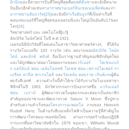
มิวนิก
และมีสายการบินที่ใหญ่ที่สุดคือ
ลุฟต์ฮันซา
และยังมีสนาม
บินอื่นๆอีกด้วยเช่น
ท่าอากาศยานเบอร์ลินเชอเนอเฟ็ลท์
และ
ท่า
อากาศยานฮัมบวร์ค
[25]
และยังมี
ท่าเรือฮัมบูรก์
ที่เป็นท่าเรือที่
คอนเทนเนอร์ที่ใหญ่ที่สุดของเยอรมนีและใหญ่เป็นอันดับ17ของ
โลก
[26]
วิทยาศาสตร์ และ เทคโนโลยี
[
แก้
]
อัลเบิร์ต ไอน์สไตน์ ในปี ค.ศ.1921.
เยอรมนีมีนักวิจัยที่โดดเด่นในสาขาวิทยาศาสตร์ต่างๆ ที่ได้รับ
รางวัลโนเบลถึง 103 รางวัล เช่น ผลงานของ
อัลเบิร์ต ไอน์ส
ไตน์
และ
มักซ์ พลังค์
ถือเป็นรากฐานสำคัญของฟิสิกส์ยุคใหม่
และได้ถูกพัฒนาต่อมาโดยผลงานของ
แวร์เนอร์ ไฮเซนแบร์
ก
แฮร์มันน์ ฟอน เฮล์มโฮลทซ์
โยเซฟ ฟอน เฟราน์โฮเฟอร์
กา
เบรียล ดานีล ฟาเรนไฮต์
และ
วิลเฮล์ม คอนราด เรินต์เกน
ผู้ค้น
พบรังสีเอกซ์ ความสำเร็จนี้ทำให้เขาได้รับรางวัลโนเบลสาขา
ฟิสิกส์ในปี 1901 นักวิศวกรรมการบินอวกาศชื่อ
แวร์นเนอร์
ฟอน เบราน์
ผู้พัฒนาจรวดในยุคแรกและต่อมาเป็นสมาชิก
สำคัญของนาซาและพัฒนาจรวด Saturn V Moon ซึ่งปูทาง
สำหรับความสำเร็จของ
โครงการอะพอลโล
งานของ Heinrich
Rudolf Hertz ในด้านรังสีแม่เหล็กไฟฟ้าเป็นความรู้ที่สำคัญใน
การพัฒนาโทรคมนาคมสมัยใหม่ ผ่านการก่อสร้างห้องปฏิบัติ
การแรกที่มหาวิทยาลัยซิกใน 1879 ของเขา, Wilhelm Wundt