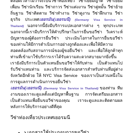
ตลอดเวลาไม่ว่าจะเป็นวีซ่าท่องเที่ยว วีซ่าเยี่ยมญาติ วีซ่าเยี่ยม
เพื่อน วีซ่านักเรียน วีซ่าถาวร วีซ่าแต่งงาน วีซ่าคู่หมั้น วีซ่าย้าย
ถิ่นฐาน วีซ่าติดตาม วีซ่าทำงาน วีซ่าดูงาน วีซ่าฝึกงาน วีซ่า
ธุรกิจ ประเทศ
เยอรมัน(เยอรมนี)
(Germany
Visa Service in
นอกจากนี้ยังมีบริการแปลเอกสารต่าง ๆ ทุกประเภท
Thailand
)
นอกจากนี้เรามีบริการให้คำปรึกษาในการยื่นขอวีซ่า วิเคราะห์
ปัญหาของผู้ต้องการยื่นวีซ่า ประเมินโอกาสในการยื่นขอวีซ่า
ของท่านให้มีการดำเนินการอย่างถูกต้องและเพื่อให้มีความ
สอดคล้องกับสถานการณ์ของผู้ขอยื่นวีซ่า และเพื่อให้ลูกค้าทุก
ท่านที่เข้ามาใช้บริการเราได้รับความสะดวกสบายมากยิ่งขึ้น
เรายังมีบริการเป็นตัวแทนยื่นขอวีซ่าให้กับท่าน เป็นตัวแทนไป
รับวีซ่าแทนท่าน และบริการจัดส่งเอกสารสำหรับท่านที่อยู่ต่าง
จังหวัดอีกด้วย ให้ NYC Visa Service ของเราเป็นส่วนหนึ่งใน
การดูแลการดำเนินการขอยื่นวีซ่า
เยอรมัน(เยอรมนี)
ของท่าน ทีม
(Germany
Visa Service in Thailand
)
งานของเราจะดูแลตั้งแต่ปัญหาพื้นฐาน การจัดเตรียมเอกสาร
เป็นตัวแทนเพื่อยื่นขอวีซ่าของคุณ เราจะดูแลและติดตามผล
หลังการให้บริการอย่างดีที่สุด
วีซ่าท่องเที่ยวประเทศเยอรมนี
เอกสารใช้ประกอบการขอวีซ่า