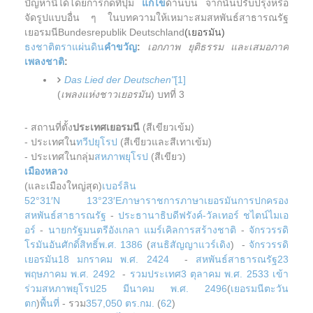
ปัญหานี้ได้โดยการกดที่ปุ่ม
แก้ไข
ด้านบน จากนั้นปรับปรุงหรือ
จัดรูปแบบอื่น ๆ ในบทความให้เหมาะสมสหพันธ์สาธารณรัฐ
เยอรมนีBundesrepublik Deutschland
(เยอรมัน)
ธงชาติ
ตราแผ่นดิน
คำขวัญ
:
เอกภาพ ยุติธรรม และเสมอภาค
เพลงชาติ
:
Das Lied der Deutschen"
[1]
(
เพลงแห่งชาวเยอรมัน
) บทที่ 3
- สถานที่ตั้ง
ประเทศเยอรมนี
(สีเขียวเข้ม)
- ประเทศใน
ทวีปยุโรป
(สีเขียวและสีเทาเข้ม)
- ประเทศในกลุ่ม
สหภาพยุโรป
(สีเขียว)
เมืองหลวง
(และเมืองใหญ่สุด)
เบอร์ลิน
52°31′N 13°23′E
ภาษาราชการ
ภาษาเยอรมัน
การปกครอง
สหพันธ์
สาธารณรัฐ
-
ประธานาธิบดี
ฟรังค์-วัลเทอร์ ชไตน์ไมเอ
อร์
-
นายกรัฐมนตรี
อังเกลา แมร์เคิล
การสร้างชาติ
-
จักรวรรดิ
โรมันอันศักดิ์สิทธิ์
พ.ศ. 1386
(
สนธิสัญญาแวร์เดิง
) -
จักรวรรดิ
เยอรมัน
18 มกราคม
พ.ศ. 2424
-
สหพันธ์สาธารณรัฐ
23
พฤษภาคม
พ.ศ. 2492
-
รวมประเทศ
3 ตุลาคม
พ.ศ. 2533
เข้า
ร่วม
สหภาพยุโรป
25 มีนาคม
พ.ศ. 2496
(
เยอรมนีตะวัน
ตก
)
พื้นที่
- รวม
357,050 ตร.กม.
(
62
)