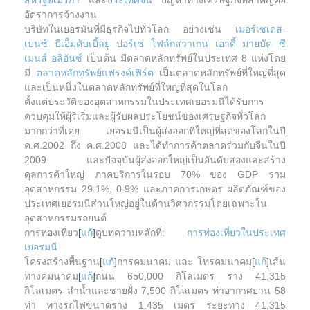
สหรัฐอเมริกา
และ
ประเทศจีน
ปัญหาทางเศรษฐกิจที่สำคัญคือ
อัตราการจ้างงาน
บริษัทในเยอรมันที่มีธุรกิจไปทั่วโลก อย่างเช่น
เมอร์เซเดส-
เบนซ์
บีเอ็มดับเบิ้ลยู
ปอร์เช่
โฟล์กสวาเกน
เอาดี้
มายบัค
ซี
เมนส์
อลิอันซ์
เป็นต้น มีตลาดหลักทรัพย์ในประเทศ 8 แห่งโดย
มี
ตลาดหลักทรัพย์แฟรงค์เฟิร์ต
เป็นตลาดหลักทรัพย์ที่ใหญ่ที่สุด
และเป็นหนึ่งในตลาดหลักทรัพย์ที่ใหญ่ที่สุดในโลก
ตั้งแต่ประวัติของอุตสาหกรรมในประเทศเยอรมนีได้รับการ
ควบคุมให้ผู้ริเริ่มและผู้รับผลประโยชน์ของเศรษฐกิจทั่วโลก
มากกว่าที่เคย เยอรมนีเป็นผู้ส่งออกที่ใหญ่ที่สุดของโลกในปี
ค.ศ.2002 ถึง ค.ศ.2008 และได้ทำการค้าตลาดร่วมกับจีนในปี
2009 และปัจจุบันผู้ส่งออกใหญ่เป็นอันดับสองและสร้าง
ดุลการค้าใหญ่ ภาคบริการในรอบ 70% ของ GDP รวม
อุตสาหกรรม 29.1%, 0.9% และภาคการเกษตร ผลิตภัณฑ์ของ
ประเทศเยอรมนีส่วนใหญ่อยู่ในด้านวิศวกรรมโดยเฉพาะใน
อุตสาหกรรมรถยนต์
การท่องเที่ยว
[
แก้
]
ดูบทความหลักที่:
การท่องเที่ยวในประเทศ
เยอรมนี
โครงสร้างพื้นฐาน
[
แก้
]
การคมนาคม และ โทรคมนาคม
[
แก้
]
เส้น
ทางคมนาคม
[
แก้
]
ถนน 650,000 กิโลเมตร ราง 41,315
กิโลเมตร ลำน้ำและชายฝั่ง 7,500 กิโลเมตร ท่าอากาศยาน 58
ท่า ทางรถไฟขนาดราง 1.435 เมตร ระยะทาง 41,315