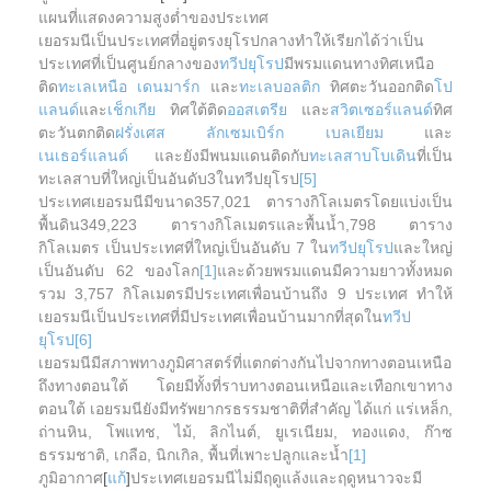
แผนที่แสดงความสูงต่ำของประเทศ
เยอรมนีเป็นประเทศที่อยู่ตรงยุโรปกลางทำให้เรียกได้ว่าเป็น
ประเทศที่เป็นศูนย์กลางของ
ทวีปยุโรป
มีพรมแดนทางทิศเหนือ
ติด
ทะเลเหนือ
เดนมาร์ก
และ
ทะเลบอลติก
ทิศตะวันออกติด
โป
แลนด์
และ
เช็กเกีย
ทิศใต้ติด
ออสเตรีย
และ
สวิตเซอร์แลนด์
ทิศ
ตะวันตกติด
ฝรั่งเศส
ลักเซมเบิร์ก
เบลเยียม
และ
เนเธอร์แลนด์
และยังมีพนมแดนติดกับ
ทะเลสาบโบเดิน
ที่เป็น
ทะเลสาบที่ใหญ่เป็นอันดับ3ในทวีปยุโรป
[5]
ประเทศเยอรมนีมีขนาด357,021 ตารางกิโลเมตรโดยแบ่งเป็น
พื้นดิน349,223 ตารางกิโลเมตรและพื้นน้ำ,798 ตาราง
กิโลเมตร เป็นประเทศที่ใหญ่เป็นอันดับ 7 ใน
ทวีปยุโรป
และใหญ่
เป็นอันดับ 62 ของโลก
[1]
และด้วยพรมแดนมีความยาวทั้งหมด
รวม 3,757 กิโลเมตรมีประเทศเพื่อนบ้านถึง 9 ประเทศ ทำให้
เยอรมนีเป็นประเทศที่มีประเทศเพื่อนบ้านมากที่สุดใน
ทวีป
ยุโรป
[6]
เยอรมนีมีสภาพทางภูมิศาสตร์ที่แตกต่างกันไปจากทางตอนเหนือ
ถึงทางตอนใต้ โดยมีทั้งที่ราบทางตอนเหนือและเทือกเขาทาง
ตอนใต้ เอยรมนียังมีทรัพยากรธรรมชาติที่สำคัญ ได้แก่ แร่เหล็ก,
ถ่านหิน, โพแทช, ไม้, ลิกไนต์, ยูเรเนียม, ทองแดง, ก๊าซ
ธรรมชาติ, เกลือ, นิกเกิล, พื้นที่เพาะปลูกและน้ำ
[1]
ภูมิอากาศ
[
แก้
]
ประเทศเยอรมนีไม่มีฤดูแล้งและฤดูหนาวจะมี