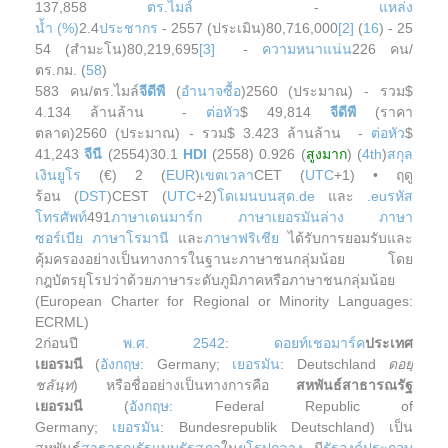
137,858
ตร.ไมล์
-
แหล่ง
น้ำ (%)
2.4
ประชากร
- 2557 (ประเมิน)80,716,000
[2]
(
16
) - 25
54 (สำมะโน)80,219,695
[3]
-
ความหนาแน่น
226 คน/
ตร.กม. (
58
)
583 คน/ตร.ไมล์
จีดีพี
(
อำนาจซื้อ
)2560 (ประมาณ) - รวม$
4.134 ล้านล้าน -
ต่อหัว
$ 49,814
จีดีพี
(ราคา
ตลาด)2560 (ประมาณ) - รวม$ 3.423 ล้านล้าน -
ต่อหัว
$
41,243
จีนี
(2554)30.1
HDI
(2558) 0.926 (
สูงมาก
) (
4th
)
สกุล
เงิน
ยูโร
(€) 2 (
EUR
)
เขตเวลา
CET (
UTC
+1) • ฤดู
ร้อน (
DST
)CEST (
UTC
+2)
โดเมนบนสุด
.de
และ
.eu
รหัส
โทรศัพท์
491
ภาษาเดนมาร์ก
ภาษาเยอรมันล่าง
ภาษา
ซอร์เบีย
ภาษาโรมานี
และ
ภาษาฟริเชีย
ได้รับการยอมรับและ
คุ้มครองอย่างเป็นทางการในฐานะภาษาชนกลุ่มน้อย โดย
กฎบัตรยุโรปว่าด้วยภาษาระดับภูมิภาคหรือภาษาชนกลุ่มน้อย
(European Charter for Regional or Minority Languages:
ECRML)
2ก่อนปี
พ.ศ. 2542
:
ดอยท์เชอมาร์ค
ประเทศ
เยอรมนี
(
อังกฤษ
: Germany;
เยอรมัน
: Deutschland
ดอยฺ
ชลันฺท
) หรือชื่ออย่างเป็นทางการคือ
สหพันธ์สาธารณรัฐ
เยอรมนี
(
อังกฤษ
: Federal Republic of
Germany;
เยอรมัน
: Bundesrepublik Deutschland) เป็น