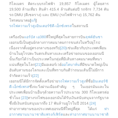
กิโลเมตร ติดระบบรถไฟฟ้า 19,857 กิโลเมตร ผู้โดยสาร
19,500 ล้านเที่ยว สินค้า 415.4 ล้านตันต่อปี รถจักร 7,734 คัน
รถ DMU (ดีเซลราง) และ EMU (รถไฟฟ้าราง) 15,762 คัน
โทรคมนาคม
[
แก้
]
รถไฟความเร็วสูง
อินเตอร์ซิตี-เอ็กซ์เพรส
ในสถานนี
เครืองบิน
แอร์บัส เอ380
ทีใหญ่ที่สุดในสายการบิน
ลุฟต์ฮันซา
เยอรมนีเป็นศูนย์กลางการคมนาคมการขนส่งในทวีปยุโรป
เนื่องจากตั้งอยู่ตรงกลางของทวีป
[20]
เช่นเดียวกับประเทศเพื่อน
บ้านในยุโรปตะวันตกเส้นทางและเครือข่ายถนนของเยอรมนี
นั้นเรียกได้ว่าเป็นประเทศในกลุ่มที่มีเส้นทางคมนาคมที่หนา
แน่นที่สุดในโลก
[21]
มีมอเตอร์เวย์
ออโตบาห์น
ที่มีขนาดใหญ่เป็น
อันดับสามของโลกและเป็นที่ทราบกันดีว่าถนนเส้นนี้ไม่มีการ
จำกัดความเร็ว
[22]
เยอรมนีได้มีการจัดตั้งเครือข่าย
รถไฟความเร็วสูง
ที่ชื่อ
อินเตอร์ซิ
ตี-เอ็กซ์เพรส
ซึ่งจะวิ่งผ่านเมืองสำคัญ ๆ ในเยอรมันและใน
ประเทศเพื่อนบ้านอื่นๆด้วยความเร็วประมาณ 300 กิโลเมตรต่อ
ชั่วโมง
[23]
ทางรถไฟของเยอรมันได้รับเงินสนับสนุนจากรัฐบาล
ซึ่งมีเงินสนับสนุนมากถึง 17 พันล้านยูโรในปี 2014.
[24]
ท่าอากาศยานของประเทศเยอรมนีที่ใหญ่ที่สุด ได้แก่
ท่า
อากาศยานนานาชาติแฟรงก์เฟิร์ต
และ
ท่าอากาศยานนานาชาติ