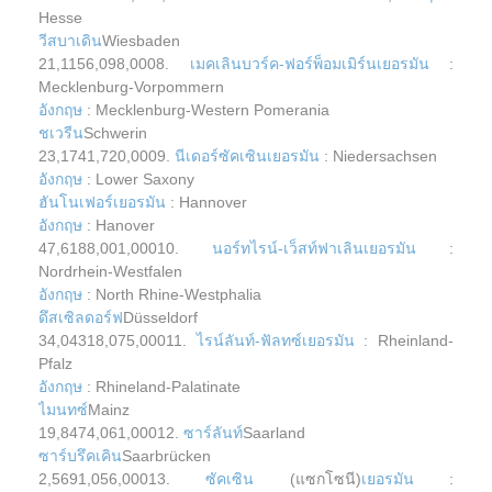
Hesse
วีสบาเดิน
Wiesbaden
21,1156,098,0008.
เมคเลินบวร์ค-ฟอร์พ็อมเมิร์น
เยอรมัน
:
Mecklenburg-Vorpommern
อังกฤษ
: Mecklenburg-Western Pomerania
ชเวรีน
Schwerin
23,1741,720,0009.
นีเดอร์ซัคเซิน
เยอรมัน
: Niedersachsen
อังกฤษ
: Lower Saxony
ฮันโนเฟอร์
เยอรมัน
: Hannover
อังกฤษ
: Hanover
47,6188,001,00010.
นอร์ทไรน์-เว็สท์ฟาเลิน
เยอรมัน
:
Nordrhein-Westfalen
อังกฤษ
: North Rhine-Westphalia
ดึสเซิลดอร์ฟ
Düsseldorf
34,04318,075,00011.
ไรน์ลันท์-ฟัลทซ์
เยอรมัน
: Rheinland-
Pfalz
อังกฤษ
: Rhineland-Palatinate
ไมนทซ์
Mainz
19,8474,061,00012.
ซาร์ลันท์
Saarland
ซาร์บรึคเคิน
Saarbrücken
2,5691,056,00013.
ซัคเซิน
(แซกโซนี)
เยอรมัน
: