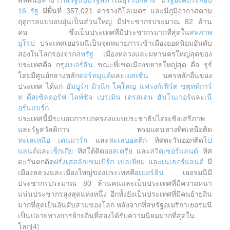
สหพันธ์
สาธารณรัฐแบบรัฐสภา
ใน
ยุโรปกลาง
มี
รัฐองค์ประกอบ
16 รัฐ
มีพื้นที่ 357,021 ตารางกิโลเมตร และมีภูมิอากาศตาม
ฤดูกาลแบบอบอุ่นเป็นส่วนใหญ่ มีประชากรประมาณ 82 ล้าน
คน ซึ่งเป็นประเทศที่มีประชากรมากที่สุดใน
สหภาพ
ยุโรป
ประเทศเยอรมนีเป็นจุดหมายการเข้าเมืองยอดนิยมอันดับ
สองในโลกรองจาก
สหรัฐ
เมืองหลวงและมหานครใหญ่สุดของ
ประเทศคือ กรุง
เบอร์ลิน
ขณะที่เขตเมืองขยายใหญ่สุด คือ รูร์
โดยมีศูนย์กลางหลัก
ดอร์ทมุนด์
และ
เอสเซิน
นครหลักอื่นของ
ประเทศ ได้แก่
ฮัมบูร์ก
มิวนิก
โคโลญ
แฟรงก์เฟิร์ต
ชตุทท์การ์
ท
ดึสเซิลดอร์ฟ
ไลพ์ซิจ
เบรเมิน
เดรสเดน
ฮันโนเวอร์
และ
เนื
อร์นแบร์ก
ประเทศนี้มีระบอบการปกครองแบบประชาธิปไตยเชิงเสรีภาพ
และรัฐสวัสดิการ พรมแดนทางทิศเหนือติด
ทะเลเหนือ
เดนมาร์ก
และ
ทะเลบอลติก
ทิศตะวันออกติด
โป
แลนด์
และ
เช็กเกีย
ทิศใต้ติด
ออสเตรีย
และ
สวิตเซอร์แลนด์
ทิศ
ตะวันตกติด
ฝรั่งเศส
ลักเซมเบิร์ก
เบลเยียม
และ
เนเธอร์แลนด์
มี
เมืองหลวงและเมืองใหญ่ของประเทศคือ
เบอร์ลิน
เยอรมนีมี
ประชากรประมาณ 80 ล้านคนและเป็นประเทศที่มีความหนา
แน่นประชากรสูงสุดแห่งหนึ่ง อีกทั้งยังเป็นประเทศที่มีคนย้ายถิ่น
มากที่สุดเป็นอันดับสามของโลก หลังจากที่สหรัฐอเมริกาเยอรมนี
เป็นปลายทางการย้ายถิ่นที่สองได้รับความนิยมมากที่สุดใน
โลก
[4]