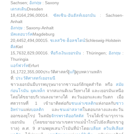
Sachsen;
อังกฤษ
: Saxony
เดรสเดิน
Dresden
18,4164,296,00014.
ซัคเซิน-อันฮัลท์
เยอรมัน
: Sachsen-
Anhalt
อังกฤษ
: Saxony-Anhalt
มัคเดอบวร์ค
Magdeburg
20,4452,494,00015.
ชเลสวิช-ฮ็อลชไตน์
Schleswig-Holstein
คีล
Kiel
15,7632,829,00016.
ทือริงเงิน
เยอรมัน
: Thüringen;
อังกฤษ
:
Thuringia
แอร์ฟวร์ท
Erfurt
16,1722,355,000ประวัติศาสตร์
[
แก้
]
ดูบทความหลัก
ที่:
ประวัติศาสตร์เยอรมนี
ชาวเยอรมันมีบรรพบุรุษมาจากชาวนอร์ดิกยุคสำริด หรือ
สมัย
ก่อนโรมัน ยุคเหล็ก
จากสแกนดิเนเวียทางใต้ และเยอรมันเหนือ
โดยได้ขยายบริเวณลงมาทางใต้ ตะวันออกและตะวันตก เมื่อ
ศตวรรษที่ 1 เข้ามาติดต่อกับ
ชนเผ่าเซลติก
แห่งกอลกับ
ชาว
อิหร่าน
แห่ง
บอลติก
และ
ชนเผ่าสลาฟ
ในตอนกลางและตะวัน
ออกของยุโรป ในสมัย
จักรพรรดิออกัสตัส
โรมได้เข้ามารุกราน
เยอรมัน (โดยขยายอาณาเขตจากแม่น้ำไรน์ไปยังเทือกเขาอู
ราล) ค.ศ. 9 สามพยุหเสนาโรมันที่นำโดย
เบลียส ควินทิเลียส