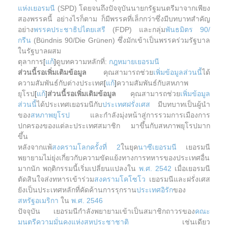
แห่งเยอรมนี
(SPD) โดยจนถึงปัจจุบันนายกรัฐมนตรีมาจากเพียง
สองพรรคนี้ อย่างไรก็ตาม ก็มีพรรคที่เล็กกว่าซึ่งมีบทบาทสำคัญ
อย่าง
พรรคประชาธิปไตยเสรี
(FDP) และกลุ่ม
พันธมิตร 90/
กรีน
(Bündnis 90/Die Grünen) ซึ่งมักเข้าเป็นพรรคร่วมรัฐบาล
ในรัฐบาลผสม
ตุลาการ
[
แก้
]
ดูบทความหลักที่:
กฎหมายเยอรมนี
ส่วนนี้รอเพิ่มเติมข้อมูล
คุณสามารถช่วย
เพิ่มข้อมูลส่วนนี้
ได้
ความสัมพันธ์กับต่างประเทศ
[
แก้
]
ความสัมพันธ์กับสหภาพ
ยุโรป
[
แก้
]
ส่วนนี้รอเพิ่มเติมข้อมูล
คุณสามารถช่วย
เพิ่มข้อมูล
ส่วนนี้
ได้ประเทศเยอรมนีกับ
ประเทศฝรั่งเศส
มีบทบาทเป็นผู้นำ
ของ
สหภาพยุโรป
และกำลังมุ่งหน้าสู่การรวมการเมืองการ
ปกครองของแต่ละประเทศสมาชิก มาขึ้นกับสหภาพยุโรปมาก
ขึ้น
หลังจากแพ้
สงครามโลกครั้งที่ 2
ในยุค
นาซีเยอรมนี
เยอรมนี
พยายามไม่ยุ่งเกี่ยวกับความขัดแย้งทางการทหารของประเทศอื่น
มากนัก พฤติกรรมนี้เริ่มเปลี่ยนแปลงใน
พ.ศ. 2542
เมื่อเยอรมนี
ตัดสินใจส่งทหารเข้าร่วม
สงครามโคโซโว
เยอรมนีและฝรั่งเศส
ยังเป็นประเทศหลักที่คัดค้านการรุกราน
ประเทศอิรัก
ของ
สหรัฐอเมริกา
ใน
พ.ศ. 2546
ปัจจุบัน เยอรมนีกำลังพยายามเข้าเป็นสมาชิกถาวรของ
คณะ
มนตรีความมั่นคงแห่งสหประชาชาติ
เช่นเดียว