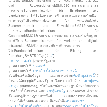
นิวเคลียร์Bundesministerium für Umwelt, Naturschutz, Bau
und ReaktorsicherheitBMUB10กระทรวงอาหารและ
การเกษตรBundesministerium für Ernährung und
LandwirtschaftBMEL11กระทรวงพัฒนาการและความร่วมมือ
ทางเศรษฐกิจBundesministerium für wirtschaftliche
Zusammenarbeit und EntwicklungBMZ12กระทรวง
สาธารณสุขBundesministerium für
GesundheitBMG13กระทรวงการขนส่งและโครงสร้างพื้นฐาน
ทางดิจิตอลBundesministerium für Verkehr und digitale
InfrastrukturBMVI14กระทรวงศึกษาธิการและการ
วิจัยBundesministerium für Bildung und
ForschungBMBFนิติบัญญัติ
[
แก้
]
อาคารบุดเดสทัก
(อาคารรัฐสภา)
ดูบทความหลักที่:
บุนเดสทัก
ดูบทความหลักที่:
การเลือกตั้งในประเทศเยอรมนี
ส่วนนี้รอเพิ่มเติมข้อมูล
คุณสามารถช่วย
เพิ่มข้อมูลส่วนนี้
ได้
อำนาจนิติบัญญัติเป็นของรัฐสภาซึ่งประกอบไปด้วย
สภาผู้แทน
ราษฎร
(Bundestag) ซึ่งเป็นสภาผู้แทนราษฎร มีสมาชิกมาจาก
การเลือกตั้งโดยตรง และ
สภาผู้แทนรัฐ
(Bundesrat) เป็นสภา
ตัวแทนรัฐสิบหกรัฐของสหพันธ์ ระบบพรรคการเมืองของ
เยอรมนีมีเพียงสองพรรคการเมืองหลักคือ
พรรคสหภาพ
ประชาธิปไตยคริสเตียน
(CDU) และ
พรรคประชาธิปไตยสังคม