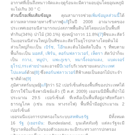
อากาศที่เย็นถึงหนาวจัดและฤดูร้อนจะมีความอบอุ่นโดยอุณหภูมิ
จะไม่เกิน 30 ° C
ส่วนนี้รอเพิ่มเติมข้อมูล
คุณสามารถช่วย
เพิ่มข้อมูลส่วนนี้
ได้
ความหลากหลายทางชีวภาพ
[
แก้
]
ในปี 2008 อาณาเขตของ
ประเทศเยอรมนีสามารถแบ่งสภาพพื้นดินได้โดยแบ่งเป็นพื้นที่
ทำกิน(34%) ป่าไม้ (30.1%) ทุ่งหญ้าถาวร 11.8%
[7]
พืชและสัตว์
ในเยอรมนีส่วนใหญ่เป็นพืชและสัตว์ในยุโรปกลางโดยต้นไม้
ส่วนใหญ่ก็จะเป็น
เบิร์ช
,
โอ๊ก
และต้นไม้ผลัดใบอื่น ๆ ที่พบตาม
พื้นก็จะเป็น
มอสส์
,
เฟิร์น
,
คอร์นฟลาวเวอร์
,
เห็ดรา
สัตว์ป่าก็จะ
เป็น
กวาง
,
หมูป่า
,
แพะภูเขา
,
หมาจิ้งจอกแดง
,
แบดเจอร์
ยุโรป
,
กระต่ายป่า
และอาจมี
บีเวอร์
บริเวณชายแดน
ประเทศ
โปแลนด์
ด้วย
[8]
:ซึ่ง
คอร์นฟลาวเวอร์
สีฟ้าเคยเป็นดอกไม้ประจำ
ชาติด้วย
[9]
ภูมิศาสตร์มนุษย์
[
แก้
]
กว่า 52 เปอร์เซ็นต์ของพื้นที่ของประเทศได้
มีการใช้ในเชิงพาณิชย์แล้ว (ปี ค.ศ. 2009) เยอรมนีมีพื้นที่ป่าไม้
ประมาณ 29.5 เปอร์เซ็นต์ ที่เหลือเป็นพื้นที่อยู่อาศัยหรือสา
ธารณูโภค (เช่น ถนน ทางรถไฟ) พื้นที่น้ำมีอยู่ประมาณ 2
เปอร์เซ็นต์
เยอรมนีแบ่งการปกครองในระบบ
สหพันธรัฐ
มีทั้งหมด
16
รัฐ
(
เยอรมัน
: Bundesland,
บุนเดิสลันท์
) แต่ละรัฐจะมี
รัฐบาลท้องถิ่นเป็นของตัวเองและจะมีกระทรวงการปกครอง