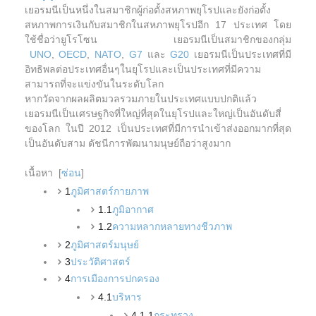
เยอรมนีเป็นหนึ่งในสมาชิกผู้ก่อตั้งสหภาพยุโรปและยังก่อตั้ง
สหภาพการเงินกับสมาชิกในสหภาพยุโรปอีก 17 ประเทศ โดย
ใช้ชื่อว่ายูโรโซน เยอรมนีเป็นสมาชิกของกลุ่ม
UNO
,
OECD
,
NATO
,
G7
และ
G20
เยอรมนีเป็นประเทศที่มี
อิทธิพลต่อประเทศอื่นๆในยุโรปและเป็นประเทศที่มีความ
สามารถที่จะแข่งขันในระดับโลก
หากวัดจากผลผลิตมวลรวมภายในประเทศแบบปกติแล้ว
เยอรมนีเป็นเศรษฐกิจที่ใหญ่ที่สุดในยุโรปและใหญ่เป็นอันดับสี่
ของโลก ในปี 2012 เป็นประเทศที่มีการนำเข้าส่งออกมากที่สุด
เป็นอันดับสาม ดัชนีการพัฒนามนุษย์ถือว่าสูงมาก
เนื้อหา [
ซ่อน
]
1
ภูมิศาสตร์กายภาพ
1.1
ภูมิอากาศ
1.2
ความหลากหลายทางชีวภาพ
2
ภูมิศาสตร์มนุษย์
3
ประวัติศาสตร์
4
การเมืองการปกครอง
4.1
บริหาร
4.1.1
กระทรวง