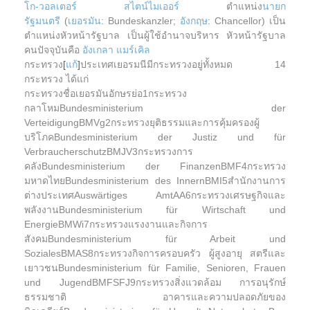
โก-วอลเตอร์ สไตน์ไมเออร์
ตำแหน่ง
นายก
รัฐมนตรี
(
เยอรมัน
: Bundeskanzler;
อังกฤษ
: Chancellor) เป็น
ตำแหน่งหัวหน้ารัฐบาล เป็นผู้ใช้อำนาจบริหาร หัวหน้ารัฐบาล
คนปัจจุบันคือ
อังเกลา แมร์เคิล
กระทรวง
[
แก้
]
ประเทศเยอรมนีมีกระทรวงอยู่ทั้งหมด 14
กระทรวง ได้แก่
กระทรวงชื่อเยอรมันอักษรย่อ1กระทรวง
กลาโหมBundesministerium der
VerteidigungBMVg2กระทรวงยุติธรรมและการคุ้มครองผู้
บริโภคBundesministerium der Justiz und für
VerbraucherschutzBMJV3กระทรวงการ
คลังBundesministerium der FinanzenBMF4กระทรวง
มหาดไทยBundesministerium des InnernBMI5สำนักงานการ
ต่างประเทศAuswärtiges AmtAA6กระทรวงเศรษฐกิจและ
พลังงานBundesministerium für Wirtschaft und
EnergieBMWi7กระทรวงแรงงานและกิจการ
สังคมBundesministerium für Arbeit und
SozialesBMAS8กระทรวงกิจการครอบครัว ผู้สูงอายุ สตรีและ
เยาวชนBundesministerium für Familie, Senioren, Frauen
und JugendBMFSFJ9กระทรวงสิ่งแวดล้อม การอนุรักษ์
ธรรมชาติ อาคารและความปลอดภัยของ