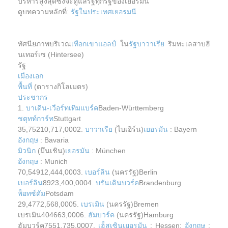
บริหารสูงสุดซึ่งจะดูแลรัฐทุกรัฐของเยอรมนี
ดูบทความหลักที่:
รัฐในประเทศเยอรมนี
ทัศนียภาพบริเวณ
เทือกเขาแอลป์
ใน
รัฐบาวาเรีย
ริมทะเลสาบฮิ
นเทอร์เซ (Hintersee)
รัฐ
เมืองเอก
พื้นที่
(ตารางกิโลเมตร)
ประชากร
1.
บาเดิน-เวือร์ทเทิมแบร์ค
Baden-Württemberg
ชตุทท์การ์ท
Stuttgart
35,75210,717,0002.
บาวาเรีย
(ไบเอิร์น)
เยอรมัน
: Bayern
อังกฤษ
: Bavaria
มิวนิก
(มึนเชิน)
เยอรมัน
: München
อังกฤษ
: Munich
70,54912,444,0003.
เบอร์ลิน
(นครรัฐ)Berlin
เบอร์ลิน
8923,400,0004.
บรันเดินบวร์ค
Brandenburg
พ็อทซ์ดัม
Potsdam
29,4772,568,0005.
เบรเมิน
(นครรัฐ)Bremen
เบรเมิน404663,0006.
ฮัมบวร์ค
(นครรัฐ)Hamburg
ฮัมบวร์ค7551,735,0007.
เฮ็สเซิน
เยอรมัน
: Hessen;
อังกฤษ
: