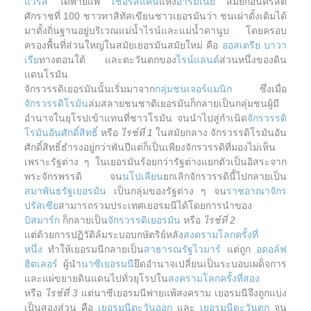
แวรัส
ได้พ่ายแพ้
เชอรัสแคน
แห่ง
อาร์มิเนีย
สมัยก่อนคริสต์
ศักราชที่ 100 ชาวทาสิทัสเขียนชาวเยอรมันว่า ชนเผ่าดั้งเดิมได้
มาตั้งถิ่นฐานอยู่บริเวณแม่น้ำไรน์และแม่น้ำดานูบ โดยครอบ
ครองพื้นที่ส่วนใหญ่ในสมัย​​เยอรมันสมัยใหม่ คือ
ออสเตรีย
บาวา
เรีย
ทางตอนใต้ และตะวันตกของ
ไรน์แลนด์
ส่วนหนึ่งของดิน
แดนโรมัน
จักรวรรดิเยอรมันนั้นเริ่มมาจาก
กลุ่มชนเจอร์แมนิก
ซึ่งเมื่อ
จักรวรรดิโรมัน
ล่มสลายชนชาติเยอรมันก็กลายเป็นกลุ่มชนผู้มี
อำนาจในยุโรปเข้าแทนที่ชาวโรมัน จนนำไปสู่กำเนิด
จักรวรรดิ
โรมันอันศักดิ์สิทธิ์
หรือ
ไรช์ที่ 1
ในสมัยกลาง จักรวรรดิโรมันอัน
ศักดิ์สิทธิ์ธำรงอยู่กว่าพันปีแต่ก็เป็นเพียงจักรวรรดิที่มองไม่เห็น
เพราะรัฐต่าง ๆ ในเยอรมันร้อยกว่ารัฐต่างแยกตัวเป็นอิสระจาก
พระจักรพรรดิ จน
นโปเลียน
ยกเลิกจักรวรรดินี้ไปกลายเป็น
สมาพันธรัฐเยอรมัน
เป็นกลุ่มของรัฐต่าง ๆ จน
ราชอาณาจักร
ปรัสเซีย
สามารถรวมประเทศเยอรมนีได้โดยการนำของ
บิสมาร์ก
ก็กลายเป็น
จักรวรรดิเยอรมัน
หรือ
ไรช์ที่ 2
แต่ด้วยการปฏิวัติล้มระบอบกษัตริย์หลัง
สงครามโลกครั้งที่
หนึ่ง
ทำให้เยอรมนีกลายเป็น
สาธารณรัฐไวมาร์
แต่ถูก
อดอล์ฟ
ฮิตเลอร์
ผู้นำ
นาซีเยอรมนี
ยึดอำนาจเปลี่ยนเป็นระบอบเผด็จการ
และแผ่ขยายดินแดนไปทั่วยุโรปใน
สงครามโลกครั้งที่สอง
หรือ
ไรช์ที่ 3
แต่นาซีเยอรมนีพ่ายแพ้สงคราม เยอรมนีจึงถูกแบ่ง
เป็นสองส่วน คือ
เยอรมนีตะวันออก
และ
เยอรมนีตะวันตก
จน