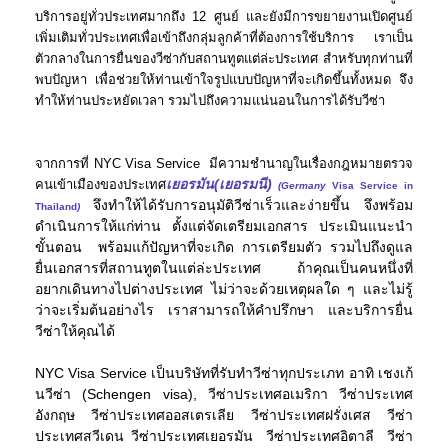
บริการอยู่ทั่วประเทศมากถึง 12 ศูนย์ และยังมีการขยายงานเปิดศูนย์
เพิ่มเติมทั่วประเทศเพื่อเข้าถึงกลุ่มลูกค้าที่ต้องการใช้บริการ เราเป็น
ตัวกลางในการยื่นของวีซ่ากับสถานทูตแต่ล่ะประเทศ สำหรับทุกท่านที่
พบปัญหา เพื่อช่วยให้ท่านเข้าใจรูปแบบปัญหาที่จะเกิดขึ้นทั้งหมด จึง
ทำให้ท่านประหยัดเวลา รวมไปถึงความแน่นอนในการได้รับวีซ่า
จากการที่ NYC Visa Service มีความชำนาญในเรื่องกฎหมายตรวจ
เยอรมัน(เยอรมนี)
คนเข้าเมืองของประเทศ
(Germany
Visa Service in
จึงทำให้ได้รับการอนุมัติวีซ่าเร็วและง่ายขึ้น จึงพร้อม
Thailand
)
ดำเนินการให้แก่ท่าน ตั้งแต่จัดเตรียมเอกสาร ประเมินแนะนำ
ขั้นตอน พร้อมแก้ปัญหาที่จะเกิด การเตรียมตัว รวมไปถึงดูแล
ยื่นเอกสารที่สถานทูตในแต่ล่ะประเทศ ถ้าคุณเป็นคนหนึ่งที่
อยากเดินทางไปต่างประเทศ ไม่ว่าจะด้วยเหตุผลใด ๆ และไม่รู้
ว่าจะเริ่มต้นอย่างไร เราสามารถให้คำปรึกษา และบริการยื่น
วีซ่าให้คุณได้
NYC Visa Service เป็นบริษัทที่รับทำวีซ่าทุกประเภท อาทิ เชงเก้
นวีซ่า (Schengen visa), วีซ่าประเทศอเมริกา วีซ่าประเทศ
อังกฤษ วีซ่าประเทศออสเตรเลีย วีซ่าประเทศฝรั่งเศส วีซ่า
ประเทศสวีเดน วีซ่าประเทศเยอรมัน วีซ่าประเทศอิตาลี วีซ่า