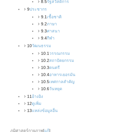
8.5
รัฐสวัสดิการ
9
ประชากร
9.1
เชื้อชาติ
9.2
ภาษา
9.3
ศาสนา
9.4
กีฬา
10
วัฒนธรรม
10.1
วรรณกรรม
10.2
สถาปัตยกรรม
10.3
ดนตรี
10.4
อาหารเยอรมัน
10.5
เทศกาลสำคัญ
10.6
วันหยุด
11
อ้างอิง
12
ดูเพิ่ม
13
แหล่งข้อมูลอื่น
ภูมิศาสตร์กายภาพ
[
แก้
]