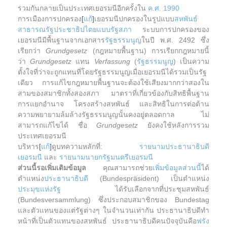
รวมกันกลายเป็นประเทศเยอรมนีอีกครั้งใน
ค.ศ. 1990
การเมืองการปกครอง
[
แก้
]
เยอรมนีปกครองในรูปแบบ
สหพันธ์
สาธารณรัฐ
ประชาธิปไตย
แบบรัฐสภา
ระบบการปกครองของ
เยอรมนีมีพื้นฐานจากเอกสาร
รัฐธรรมนูญ
ในปี พ.ศ. 2492 ซึ่ง
เรียกว่า
Grundgesetz
(กฎหมายพื้นฐาน) การเรียกกฎหมายนี้
ว่า
Grundgesetz
แทน
Verfassung
(
รัฐธรรมนูญ
) เป็นความ
ตั้งใจที่ว่าจะถูกแทนที่โดยรัฐธรรมนูญเมื่อเยอรมนีได้รวมเป็นรัฐ
เดียว การแก้ไขกฎหมายพื้นฐานจะต้องใช้เสียงมากกว่าสองใน
สามของสมาชิกทั้งสองสภา มาตราที่เกี่ยวข้องกับสิทธิพื้นฐาน
การแยกอำนาจ โครงสร้างสหพันธ์ และสิทธิในการต่อต้าน
ความพยายามล้มล้างรัฐธรรมนูญนั้นคงอยู่ตลอดกาล ไม่
สามารถแก้ไขได้ ชื่อ
Grundgesetz
ยังคงใช้หลังการรวม
ประเทศเยอรมนี
บริหาร
[
แก้
]
ดูบทความหลักที่:
รายนามประธานาธิบดี
เยอรมนี
และ
รายนามนายกรัฐมนตรีเยอรมนี
ส่วนนี้รอเพิ่มเติมข้อมูล
คุณสามารถช่วย
เพิ่มข้อมูลส่วนนี้
ได้
ตำแหน่ง
ประธานาธิบดี
(Bundespräsident) เป็นตำแหน่ง
ประมุขแห่งรัฐ
ได้รับเลือกจากที่ประชุมสหพันธ์
(Bundesversammlung) ซึ่งประกอบสมาชิกของ Bundestag
และตัวแทนของแต่รัฐต่างๆ ในจำนวนเท่ากัน ประธานาธิบดีทำ
หน้าที่เป็นตัวแทนของสหพันธ์ ประธานาธิบดีคนปัจจุบันคือ
ฟรัง