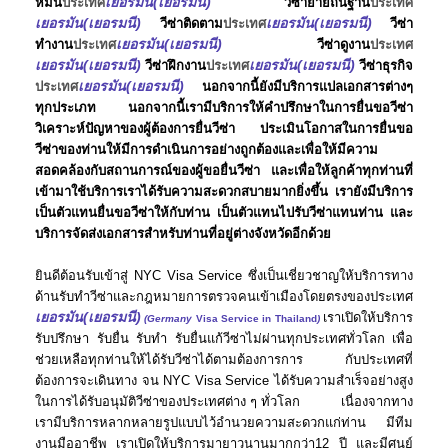
เยอรมัน(เยอรมนี)
หมั้น
ประเทศ
วีซ่าย้ายถิ่นฐาน
ประเทศ
เยอรมัน(เยอรมนี)
เยอรมัน(เยอรมนี)
วีซ่าติดตาม
ประเทศ
วีซ่า
เยอรมัน(เยอรมนี)
ทำงาน
ประเทศ
วีซ่าดูงาน
ประเทศ
เยอรมัน(เยอรมนี)
เยอรมัน(เยอรมนี)
วีซ่าฝึกงาน
ประเทศ
วีซ่าธุรกิจ
เยอรมัน(เยอรมนี)
ประเทศ
นอกจากนี้ยังมีบริการแปลเอกสารต่างๆ
ทุกประเภท นอกจากนี้เรามีบริการให้คำปรึกษาในการยื่นขอวีซ่า
วิเคราะห์ปัญหาของผู้ต้องการยื่นวีซ่า ประเมินโอกาสในการยื่นขอ
วีซ่าของท่านให้มีการดำเนินการอย่างถูกต้องและเพื่อให้มีความ
สอดคล้องกับสถานการณ์ของผู้ขอยื่นวีซ่า และเพื่อให้ลูกค้าทุกท่านที่
เข้ามาใช้บริการเราได้รับความสะดวกสบายมากยิ่งขึ้น เรายังมีบริการ
เป็นตัวแทนยื่นขอวีซ่าให้กับท่าน เป็นตัวแทนไปรับวีซ่าแทนท่าน และ
บริการจัดส่งเอกสารสำหรับท่านที่อยู่ต่างจังหวัดอีกด้วย
ยินดีต้อนรับเข้าสู่ NYC Visa Service ซึ่งเป็นเชี่ยวชาญให้บริการทาง
ด้านรับทำวีซ่าและกฎหมายการตรวจคนเข้าเมืองโดยตรงของประเทศ
เยอรมัน(เยอรมนี)
เราเปิดให้บริการ
(Germany
Visa Service in Thailand
)
รับปรึกษา รับยื่น รับทำ รับยื่นแก้วีซ่าไม่ผ่านทุกประเทศทั่วโลก เพื่อ
ช่วยเหลือทุกท่านให้ได้รับวีซ่าได้ตามต้องการการ กับประเทศที่
ต้องการจะเดินทาง จน NYC Visa Service ได้รับความสำเร็จอย่างสูง
ในการได้รับอนุมัติวีซ่าของประเทศต่าง ๆ ทั่วโลก เนื่องจากทาง
เรามีบริการหลากหลายรูปแบบไว้อำนวยความสะดวกแก่ท่าน มีทีม
งานมืออาชีพ เราเปิดให้บริการมายาวนานมากกว่า12 ปี และมีศูนย์