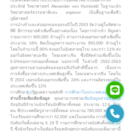
เป็นเครดิตกับสถานประกอบการของจิตวิทยาเป็นอิสระเชิง
ประจักษ์ วิทยาศาสตร์ Alexander von Humboldt ในฐานะนัก
วิทยาศาสตร์ธรรมชาติและ explorer เป็นพื้นฐานเพื่อชีว
ภูมิศาสตร์
การนำเข้าและส่งออกของเยอรมนีในปี 2553 จัดว่าอยู่ในทิศทาง
ที่ดี มีการขยายตัวเพิ่มขึ้นอย่างต่อเนื่อง โดยการนำเข้า มีมูลค่า
รวมมากกว่า 800,000 ล้านยูโร ส่วนการส่งออกขยายตัวเพิ่มขึ้น
ประมาณ 18% คิดเป็นมูลค่ารวมประมาณ 950,000 ล้านยูโร
โดยในจำนวนนี้ 95% ส่งออกไปยังตลาดยุโรป และกว่า 11% ส่ง
ออกไปยังตลาดเอเชีย โดยเฉพาะจีน ซึ่งมีสัดส่วนเพิ่มขึ้นเป็น
5.5%ของการส่งออกทั้งหมด นอกจากนี้ ในช่วงปี 2552-2553
อุตสาหกรรมยานยนต์ของเยอรมนีปรับตัวดีขึ้นมาก เนื่องจาก
การสั่งซื้อจากต่างประเทศเพิ่มสูงขึ้น โดยเฉพาะจากจีน โดยใน
ปี 2553 เยอรมนีส่งออกรถเพิ่มขึ้น 24% และการผลิตรถยนต์ใน
ประเทศเพิ่มขึ้น 12%
การศึกษา
[
แก้
]
ดูบทความหลักที่:
การศึกษาในประเทศเยอรมนี
ส่วนนี้รอเพิ่มเติมข้อมูล
คุณสามารถช่วย
เพิ่มข้อมูลส่วนนี้
ได้ใน
ปัจจุบันมีจำนวนนักเรียนนักศึกษาทั้งหมด ประมาณ 12.6 ล้าน
คน ที่ประเทศมีครูอาจารย์ทั้งหมด ประมาณ 780,000 คน ตามที่
โรงเรียนสถานศึกษากว่า 52,000 แห่งในเยอรมัน การศึกษาภาค
บังคับเริ่มตั้งแต่อายุ 6 18 ปี รวมการศึกษาภาคบังคับทั้งหมด 12
ปี ซึ่งนักเรียนจำเป็นต้องเรียนหลักสูตรภาคบังคับแบบเต็มเวลานี้