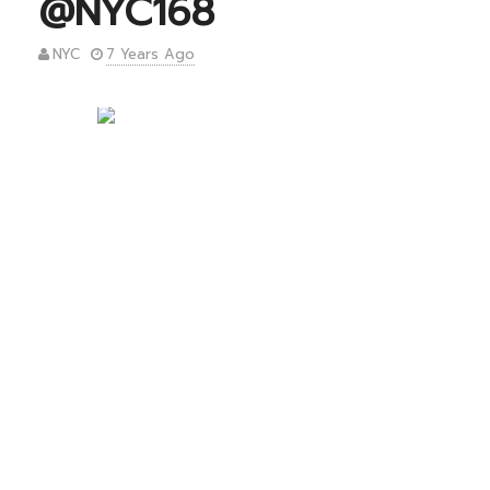
@NYC168
NYC
7 Years Ago