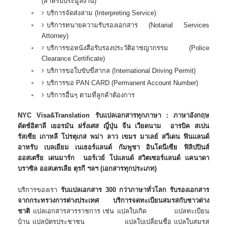
(สำหรับประมูลงาน)
บริการจัดส่งล่าม (Interpreting Service)
บริการทนายความรับรองเอกสาร (Notarial Services
Attorney)
บริการขอหนังสือรับรองประวัติอาชญากรรม (Police
Clearance Certificate)
บริการขอใบขับขี่สากล (International Driving Permit)
บริการขอ PAN CARD (Permanent Account Number)
บริการอื่นๆ ตามที่ลูกค้าต้องการ
NYC Visa&Translation รับแปลเอกสารทุกภาษา : ภาษาอังกฤษ
ดัตช์อิตาลี เยอรมัน ฝรั่งเศส ญี่ปุ่น จีน เวียดนาม อารบิค สเปน
รัสเซีย เกาหลี โปรตุเกส พม่า ลาว เขมร มาเลย์ สวีเดน ฟินแลนด์
อาหรับ เบลเยียม เนเธอร์แลนด์ กัมพูชา อินโดนีเซีย ฟิลิปปินส์
ออสเตรีย เดนมาร์ก นอร์เวย์ โปแลนด์ สวิตเซอร์แลนด์ แคนาดา
บราซิล ออสเตรเลีย ตุรกี
ฯลฯ
(เอกสารทุกประเภท)
บริการของเรา
รับแปลเอกสาร 300 กว่าภาษาทั่วโลก
รับรองเอกสาร
จากกระทรวงการต่างประเทศ
บริการจดทะเบียนสมรสกับชาวต่าง
ชาติ
แปลเอกสารสารราชการ เช่น แปลใบเกิด แปลทะเบียน
บ้าน แปลบัตรประชาชน แปลใบเปลี่ยนชื่อ แปลใบสมรส