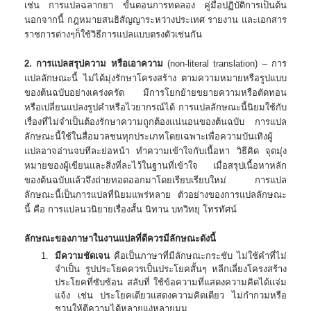
เช่น การแปลฉลากยา ขั้นตอนการทดลอง คู่มือปฏิบัติการเป็นต้น
นอกจากนี้ กฎหมายสนธิสัญญาระหว่างประเทศ รายงาน และเอกสาร
ราชการต่างๆก็ใช้วิธีการแปลแบบตรงตัวเช่นกัน
​2. การแปลสรุปความ หรือเอาความ
(non-literal translation) – การ
แปลลักษณะนี้ ไม่ได้มุ่งรักษาโครงสร้าง ตามความหมายหรือรูปแบบ
ของต้นฉบับอย่างเคร่งครัด มีการโยกย้ายขยายความหรือตัดทอน
หรือเปลี่ยนแปลงรูปคําหรือไวยากรณ์ได้ การแปลลักษณะนี้นิยมใช้กับ
เรื่องที่ไม่จําเป็นต้องรักษาความถูกต้องแน่นอนของต้นฉบับ การแปล
ลักษณะนี้ใช้ในสื่อมวลชนทุกประเภทโดยเฉพาะเพื่อความบันเทิงผู้
แปลอาจอ่านจบทีละย่อหน้า ทําความเข้าใจกับเนื้อหา วิธีคิด จุดมุ่ง
หมายของผู้เขียนและสิ่งที่ละไว้ในฐานที่เข้าใจ เมื่อสรุปเนื้อหาหลัก
ของต้นฉบับแล้วจึงถ่ายทอดออกมาโดยเรียบเรียบใหม่ การแปล
ลักษณะนี้เป็นการแปลที่นิยมแพร่หลาย ตัวอย่างของการแปลลักษณะ
นี้ คือ การแปลนวนิยายเรื่องสั้น นิทาน บทวิทยุ โทรทัศน์
ลักษณะของภาษาในงานแปลที่ดีควรมีลักษณะดังนี้
มีความชัดเจน
คือเป็นภาษาที่มีลักษณะกระชับ ไม่ใช้คําที่ไม่
จําเป็น รูปประโยคควรเป็นประโยคสั้นๆ หลีกเลี่ยงโครงสร้าง
ประโยคที่ซับซ้อน สลับที่ ใช้ข้อความที่แสดงความคิดได้แจ่ม
แจ้ง เช่น ประโยคเดียวแสดงความคิดเดียว ไม่กํากวมหรือ
ชวนให้ตีความได้หลายแง่หลายมุม