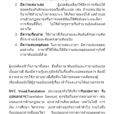
มีความเหมาะสม
ผู้แปลต้องเลือกใช้ลีลาการเขียนให้
สอดคล้องกับลักษณะของเรื่องที่จะแปล เช่น ถ้าแปลนวนิยาย
ก็อาจใช้สำนวนโวหารเหมาะๆ ให้เกิดภาพพจน์ได้ แต่ถ้าแปล
งานด้านกฎหมายหรือการแพทย์ต้องใช้ศัพท์เฉพาะและลีลา
การเขียนที่สั้นๆ ไม่ใช้คําหรูหราหรือสํานวนอ้อมค้อมแต่
อย่างใด
มีความเรียบง่าย
ใช้ภาษาที่เรียบง่ายและสัมพันธ์กับความคิด
ที่กระจ่างแจ้งและต้องตรงตามต้นฉบับ
มีความสมเหตุสมผล
ในภาษาแต่ละภาษา มีความสมเหตุสม
ผลต่างกัน ภาษาที่ใช้ก็ต้องให้มีความสมเหตุสมผลเท่าๆกับที่
ภาษาต้นฉบับมีด้วย
ผู้แปลต้องเข้าใจภาษาทั้งสอง คือทั้งภาษาต้นฉบับและภาษาฉบับแปล
เป็นอย่างดี ต้องมีความรู้และภูมิหลังในเรื่องที่จะแปลพอสมควร ต้องมี
ความสามารถใช้ภาษาอย่างดีเพื่อที่จะได้ถ่ายทอดความคิดของผู้
เขียนต้นฉบับให้ผู้อ่านฉบับแปลรู้เรื่อง เข้าใจและอ่านได้อย่างอรรถรส
NYC Visa&Translation
ประกอบธุรกิจให้บริการ
รับ
แปลภาษา
รับ
แปลเอกสาร
(Translation Service) ทุกชนิดในหลากหลายสาขา เช่น
แปลเอกสารด้านกฏหมาย เอกสารด้านสิ่งแวดล้อม เทคโนโลยี การ
เงิน การศึกษา วิศวกรรม เอกสารด้านธุรกิจการค้าทั่วไป รวมไปถึง
รับแปลเอกสารเพื่อขอวีซ่า รับแปลเอกสารราชการส่วนบุคคลต่างๆ