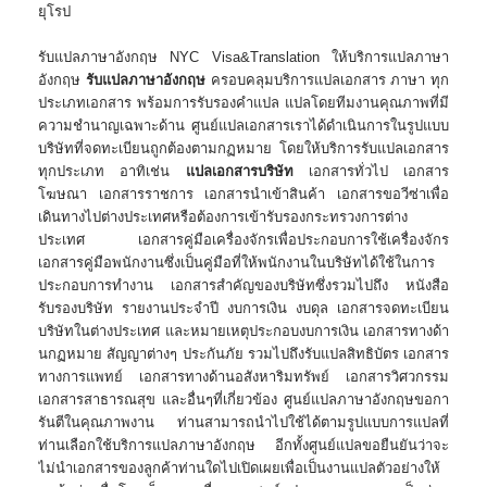
ยุโรป
​รับแปลภาษาอังกฤษ NYC Visa&Translation ให้บริการแปลภาษา
อังกฤษ
รับแปลภาษาอังกฤษ
ครอบคลุมบริการแปลเอกสาร ภาษา ทุก
ประเภทเอกสาร พร้อมการรับรองคำแปล แปลโดยทีมงานคุณภาพที่มี
ความชำนาญเฉพาะด้าน ศูนย์แปลเอกสารเราได้ดำเนินการในรูปแบบ
บริษัทที่จดทะเบียนถูกต้องตามกฏหมาย โดยให้บริการรับแปลเอกสาร
ทุกประเภท อาทิเช่น
แปลเอกสารบริษัท
เอกสารทั่วไป เอกสาร
โฆษณา เอกสารราชการ เอกสารนำเข้าสินค้า เอกสารขอวีซ่าเพื่อ
เดินทางไปต่างประเทศหรือต้องการเข้ารับรองกระทรวงการต่าง
ประเทศ เอกสารคู่มือเครื่องจักรเพื่อประกอบการใช้เครื่องจักร
เอกสารคู่มือพนักงานซึ่งเป็นคู่มือที่ให้พนักงานในบริษัทได้ใช้ในการ
ประกอบการทำงาน เอกสารสำคัญของบริษัทซึ่งรวมไปถึง หนังสือ
รับรองบริษัท รายงานประจำปี งบการเงิน งบดุล เอกสารจดทะเบียน
บริษัทในต่างประเทศ และหมายเหตุประกอบงบการเงิน เอกสารทางด้า
นกฏหมาย สัญญาต่างๆ ประกันภัย รวมไปถึงรับแปลสิทธิบัตร เอกสาร
ทางการแพทย์ เอกสารทางด้านอสังหาริมทรัพย์ เอกสารวิศวกรรม
เอกสารสาธารณสุข และอื่นๆที่เกี่ยวข้อง ศูนย์แปลภาษาอังกฤษขอกา
รันตีในคุณภาพงาน ท่านสามารถนำไปใช้ได้ตามรูปแบบการแปลที่
ท่านเลือกใช้บริการแปลภาษาอังกฤษ อีกทั้งศูนย์แปลขอยืนยันว่าจะ
ไม่นำเอกสารของลูกค้าท่านใดไปเปิดเผยเพื่อเป็นงานแปลตัวอย่างให้