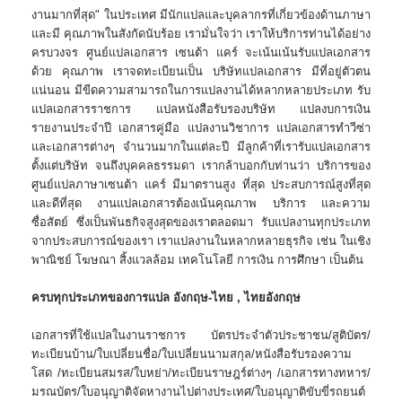
งานมากที่สุด" ในประเทศ มีนักแปลและบุคลากรที่เกี่ยวข้องด้านภาษา
และมี คุณภาพในสังกัดนับร้อย เรามั่นใจว่า เราให้บริการท่านได้อย่าง
ครบวงจร ศูนย์แปลเอกสาร เซนต้า แคร์ จะเน้นเน้นรับแปลเอกสาร
ด้วย คุณภาพ เราจดทะเบียนเป็น บริษัทแปลเอกสาร มีที่อยู่ตัวตน
แน่นอน มีขีดความสามารถในการแปลงานได้หลากหลายประเภท รับ
แปลเอกสารราชการ แปลหนังสือรับรองบริษัท แปลงบการเงิน
รายงานประจำปี เอกสารคู่มือ แปลงานวิชาการ แปลเอกสารทำวีซ่า
และเอกสารต่างๆ จำนวนมากในแต่ละปี มีลูกค้าที่เรารับแปลเอกสาร
ตั้งแต่บริษัท จนถึงบุคคลธรรมดา เรากล้าบอกกับท่านว่า บริการของ
ศูนย์แปลภาษาเซนต้า แคร์ มีมาตรานสูง ที่สุด ประสบการณ์สูงที่สุด
และดีที่สุด งานแปลเอกสารต้องเน้นคุณภาพ บริการ และความ
ซื่อสัตย์ ซึ่งเป็นพันธกิจสูงสุดของเราตลอดมา รับแปลงานทุกประเภท
จากประสบการณ์ของเรา เราแปลงานในหลากหลายธุรกิจ เช่น ในเชิง
พาณิชย์ โฆษณา สิ้งแวลล้อม เทคโนโลยี การเงิน การศึกษา เป็นต้น
ครบทุกประเภทของการแปล อังกฤษ-ไทย , ไทยอังกฤษ
เอกสารที่ใช้แปลในงานราชการ บัตรประจำตัวประชาชน/สูติบัตร/
ทะเบียนบ้าน/ใบเปลี่ยนชื่อ/ใบเปลี่ยนนามสกุล/หนังสือรับรองความ
โสด /ทะเบียนสมรส/ใบหย่า/ทะเบียนราษฎร์ต่างๆ /เอกสารทางทหาร/
มรณบัตร/ใบอนุญาติจัดหางานไปต่างประเทศ/ใบอนุญาติขับขี่รถยนต์