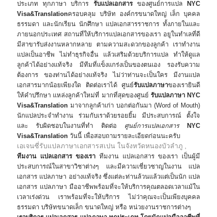
ประเภท ทุกภาษา บริการ
รับแปลเอกสาร
ของศูนย์การแปล
NYC
Visa&Translation
ครอบคลุม บริษัท องค์กรขนาดใหญ่ เล็ก บุคคล
ธรรมดา และนักเรียน นักศึกษา แปลเอกสารราชการ ทั้งภายในและ
ภายนอกประเทศ สถานที่ให้บริการแปลเอกสารของเรา อยูในทำเลที่ดี
มีสาขารับส่งงานหลากหลาย ตามความสะดวกของลูกค้า เราทำงาน
แปลเป็นอาชีพ ไม่ทำธุรกิจอื่น แล้วเสริมด้วยบริการแปล ทำให้ดูแล
ลูกค้าได้อย่างแท้จริง มีทีมที่แข็งแกร่งเป็นของตนเอง รองรับความ
ต้องการ ของท่านได้อย่างแท้จริง ไม่ว่าท่านจะเป็นใคร มีงานแปล
เอกสารมากน้อยเพียงใด ติดต่อเราได้ ศูนย์
รับแปลภาษา
ของเรายินดี
ให้คำปรึกษา แหล่งลูกค้าใหม่ที่ มากที่สุดของศูนย์
รับแปลภาษา
NYC
Visa&Translation
มาจากลูกค้าเก่า บอกต่อกันมา (Word of Mouth)
นักแปลประจำทำงาน ร่วมกับเราด้วยรอยยิ้ม มีประสบการณ์ ตั้งใจ
และ รับผิดชอบในงานที่ทำ ติดต่อ
ศูนย์การแปลเอกสาร
NYC
Visa&Translation
วันนี้ เพื่อสอบถามรายละเอียดก่อนนะครับ
เอเจนซี่รับแปลภาษา
เอกสาร
สเปน
ในจังหวัดหนองบัวลำภู ,
​ทีมงาน แปลเอกสาร ของเรา
ทีมงาน แปลเอกสาร ของเรา เป็นผู้มี
ประสบการณ์ในสาขาวิชาต่างๆ และมีความเชี่ยวชาญในงาน แปล
เอกสาร แปลภาษา อย่างแท้จริง ซึ่งแต่ละท่านล้วนแล้วแต่เป็นนัก แปล
เอกสาร แปลภาษา มืออาชีพพร้อมที่จะให้บริการคุณตลอดเวลาแม้ใน
เวลาเร่งด่วน เราพร้อมที่จะให้บริการ ไม่ว่าคุณจะเป็นเพียงบุคคล
ธรรมดา บริษัทขนาดเล็ก ขนาดใหญ่ หรือ หน่วยงานราชการต่างๆ