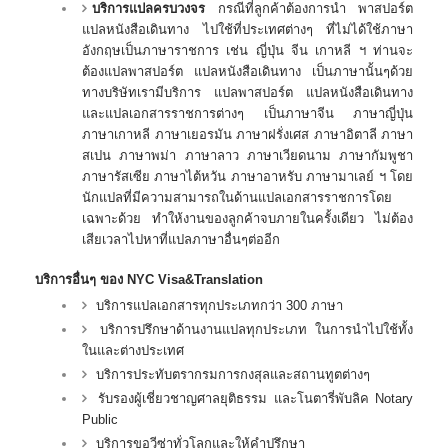
บริการแปลครบวงจร
กรณีที่ลูกค้าต้องการนำ พาสปอร์ต
แปลหนังสือเดินทาง ไปใช้ที่ประเทศต่างๆ ที่ไม่ได้ใช้ภาษา
อังกฤษเป็นภาษาราชการ เช่น ญี่ปุ่น จีน เกาหลี ฯ ท่านจะ
ต้องแปลพาสปอร์ต แปลหนังสือเดินทาง เป็นภาษานั้นๆด้วย
ทางบริษัทเรามีบริการ แปลพาสปอร์ต แปลหนังสือเดินทาง
และแปลเอกสารราชการต่างๆ เป็นภาษาจีน ภาษาญี่ปุ่น
ภาษาเกาหลี ภาษาเยอรมัน ภาษาฝรั่งเศส ภาษาอิตาลี ภาษา
สเปน ภาษาพม่า ภาษาลาว ภาษาเวียดนาม ภาษากัมพูชา
ภาษารัสเซีย ภาษาไต้หวัน ภาษาอาหรับ ภาษามาเลย์ ฯ โดย
นักแปลที่มีความสามารถในด้านแปลเอกสารราชการโดย
เฉพาะด้วย ทำให้งานของลูกค้าจบภายในครั้งเดียว ไม่ต้อง
เสียเวลาไปหาที่แปลภาษาอื่นๆต่ออีก
บริการอื่นๆ ของ NYC Visa&Translation
บริการแปลเอกสารทุกประเภทกว่า 300 ภาษา
บริการปรึกษาด้านงานแปลทุกประเภท ในการนำไปใช้ทั้ง
ในและต่างประเทศ
บริการประทับตรากรมการกงสุลและสถานทูตต่างๆ
รับรองผู้เชี่ยวชาญศาลยุติธรรม และโนตารี่พับลิค Notary
Public
บริการขอวีซ่าทั่วโลกและให้คำปรึกษา