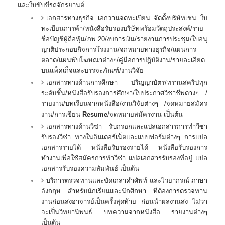
และใบขับขี่รถจักรยานต์
เอกสารทางธุรกิจ เอกวานจดทะเบียน จัดตั้งบริษัทเช่น ใบ
ทะเบียนการค้า/หนังสือรับรองบริษัทพร้อมวัตถุประสงค์/ราย
ชื่อบัญชีผู้ถือหุ้น/ภพ.20/งบการเงิน/รายงานการประชุม/ใบอนุ
ญาติประกอบกิจการโรงงาน/จกหมายทางธุรกิจ/แผนการ
ตลาด/แผ่นพับโฆษณาต่างๆ/คู่มือการปฎิบัติงาน/รายละเอียด
บนแพ็คเก็จและบรรจะภัณฑ์/งานวิจัย
เอกสารทางด้านการศึกษา ปริญญาบัตร/ทรานสคริปทุก
ระดับชั้น/หนังสือรับรองการศึกษา/ใบประกาศวิชาชีพต่างๆ /
รายงาน/บทเรียนจากหนังสือ/งานวิจัยต่างๆ /จดหมายสมัคร
งาน/การเขียน
Resume
/จดหมายสมัครงาน เป็นต้น
เอกสารทางด้านวีซ่า รับกรอกและแปลเอกสารการทำวีซ่า
รับรองวีซ่า ทางในอินเตอร์เน็ตและแบบฟอร์มต่างๆ การแปล
เอกสารรายได้ หนังสือรับรองรายได้ หนังสือรับรองการ
ทำงานเพื่อใช้สมัครการทำวีซ่า แปลเอกสารรับรองที่อยู่ แปล
เอกสารรับรองความสัมพันธ์ เป็นต้น
บริการตรวจทานและขัดเกลาคำศัพท์ และไวยากรณ์ ภาษา
อังกฤษ สำหรับนักเรียนและนักศึกษา ที่ต้องการตรวจทาน
งานก่อนส่งอาจารย์เป็นครั้งสุดท้าย ก่อนนำผลงานส่ง ไม่ว่า
จะเป็นวิทยานิพนธ์ บทความจากหนังสือ รายงานต่างๆ
เป็นต้น