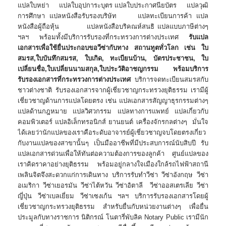
แปลใบหย่า แปลใบอุปการะบุตร แปลใบประกาศนียบัตร แปลวุฒิ
การศึกษา แปลหนังสือรับรองบริษัท แปลทะเบียนการค้า แปล
หนังสือผู้ถือหุ้น แปลหนังสือบริคณห์สนธิ แปลแบบภาษีต่างๆ
ฯลฯ พร้อมทั้งมีบริการรับรองที่กระทรวงการต่างประเทศ
รับแปล
เอกสารเพื่อใช้ยื่นประกอบขอวีซ่ากับทาง
สถานทูตทั่วโลก
เช่น ใบ
สมรส,ใบบันทึกสมรส, ใบเกิด, ทะเบียนบ้าน, บัตรประชาชน, ใบ
เปลี่ยนชื่อ,ใบเปลี่ยนนามสกุล,ใบประวัติอาชญกรรม
พร้อมบริการ
รับรองเอกสารที่กระทรวงการต่างประเทศ
บริการจดทะเบียนสมรสกับ
ชาวต่างชาติ รับรองเอกสารจากผู้เชี่ยวชาญกระทรวงยุติธรรม เรามีผู้
เชี่ยวชาญด้านการแปลโดยตรง เช่น แปลเอกสารสัญญาธุรกรรมต่างๆ
แปลด้านกฎหมาย แปลวิศวกรรม แปลทางการแพทย์ แปลเกี่ยวกับ
คอมพิวเตอร์ แปลอิเล็กทรอนิกส์ ยานยนต์ เครื่องจักรกลต่างๆ มั่นใจ
ได้เลยว่านักแปลของเราคือระดับอาจารย์ผู้เชี่ยวชาญจบโดยตรงเกี่ยว
กับงานแปลของสาขานั้นๆ เป็นมืออาชีพที่มีประสบการณ์นับสิบปี รับ
แปลเอกสารด่วนเพื่อให้ทันต่อความต้องการของลูกค้า ศูนย์แปลของ
เราคิดราคาอย่างยุติธรรม พร้อมอยู่กลางใจเมืองใกล้รถไฟฟ้าสถานี
เพลินจิตจึงสะดวกแก่การเดินทาง บริการรับทำวีซ่า วีซ่าอังกฤษ วีซ่า
อเมริกา วีซ่าเยอรมัน วีซ่าไต้หวัน วีซ่าอิตาลี วีซ่าออสเตรเลีย วีซ่า
ญี่ปุ่น วีซ่าเบลเยี่ยม วีซ่าเซงเก้น ฯลฯ บริการรับรองเอกสารโดยผู้
เชี่ยวชาญกระทรวงยุติธรรม สำหรับยื่นกับหน่วยงานต่างๆ เพื่อยื่น
ประมูลกับทางราชการ นิติกรณ์ โนตารี่พับลิค Notary Public เรามีนัก