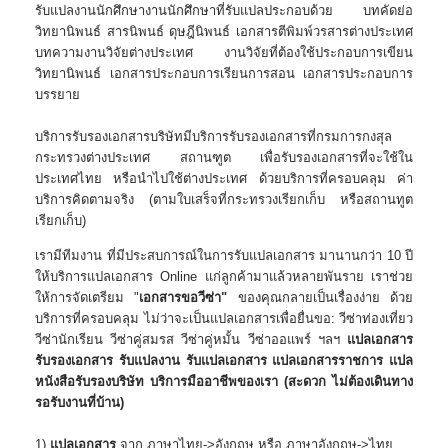
รับแปลงานนักศึกษางานนักศึกษาที่รับแปลประกอบด้วย บทคัดย่อ
วิทยานิพนธ์ สารนิพนธ์ ดุษฎีนิพนธ์ เอกสารตีพิมพ์วรสารต่างประเทศ
บทความงานวิจัยต่างประเทศ งานวิจัยที่ต้องใช้ประกอบการเขียน
วิทยานิพนธ์ เอกสารประกอบการเรียนการสอน เอกสารประกอบการ
บรรยาย
บริการรับรองเอกสาร
บริษัทมีบริการรับรองเอกสารที่กรมการกงสุล
กระทรวงต่างประเทศ สถานฑูต เพื่อรับรองเอกสารที่จะใช้ใน
ประเทศไทย หรือนำไปใช้ต่างประเทศ ด้วยบริการที่ครอบคลุม ค่า
บริการคิดตามจริง (ตามใบเสร็จที่กระทรวงเรียกเก็บ หรือสถานทูต
เรียกเก็บ)
เรามีทีมงาน ที่มีประสบการณ์ในการรับแปลเอกสาร มานานกว่า 10 ปี
ให้บริการแปลเอกสาร Online แก่ลูกค้ามาแล้วหลายพันราย เราช่วย
ให้การจัดเตรียม "
เอกสารขอวีซ่า"
ของคุณกลายเป็นเรื่องง่าย ด้วย
บริการที่ครอบคลุม ไม่ว่าจะเป็นแปลเอกสารเพื่อยื่นขอ: วีซ่าท่องเที่ยว
วีซ่านักเรียน วีซ่าคู่สมรส วีซ่าคู่หมั้น วีซ่าออแพร์ ฯลฯ
แปลเอกสาร
รับรองเอกสาร รับแปลงาน รับแปลเอกสาร แปลเอกสารราชการ แปล
หนังสือรับรองบริษัท
บริการมืออาชีพของเรา (สะดวก ไม่ต้องเดินทาง
รอรับงานที่บ้าน)
1)
แปลเอกสาร
จาก ภาษาไทย->อังกฤษ หรือ ภาษาอังกฤษ->ไทย