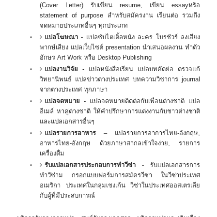
(Cover Letter) รับเขียน resume, เขียน essayหริอ
statement of purpose สำหรับสมัครงาน เรียนต่อ รวมถึง
จดหมายประเภทอื่นๆ ทุกประเภท
แปลโฆษณา
- แปลซับไตเติ้ลหนัง ละคร โบรชัวร์ ลงเสียง
พากษ์เสียง แปลเว็บไซต์ presentation นำเสนอผลงาน ทำตัว
อักษร Art Work หรือ Desktop Publishing
แปลงานวิจัย
- แปลหนังสือเรียน แปลบทคัดย่อ ตรวจแก้
วิทยานิพนธ์ แปลข่าวต่างประเทศ บทความวิชาการ journal
จากต่างประเทศ ทุกภาษา
แปลจดหมาย
- แปลจดหมายติดต่อกับเพื่อนต่างชาติ แปล
อีเมล์ หาคู่ต่างชาติ ให้คำปรึกษาการแต่งงานกับชาวต่างชาติ
และแปลเอกสารอื่นๆ
แปลรายการอาหาร
– แปลรายการอาการไทย-อังกฤษ,
อาหารไทย-อังกฤษ ด้วยภาษาสากลเข้าใจง่าย, รายการ
เครื่องดื่ม
รับแปลเอกสารประกอบการทำวีซ่า
- รับแปลเอกสารการ
ทำว๊ซ่าม กรอกแบบฟอร์มการสมัครวีซ่า ในวีซ่าประเทศ
อเมริกา ประเทศในกลุ่มเชงเก้น วีซ่าในประเทศออสเตรเลีย
กับผู้ที่มีประสบการณ์