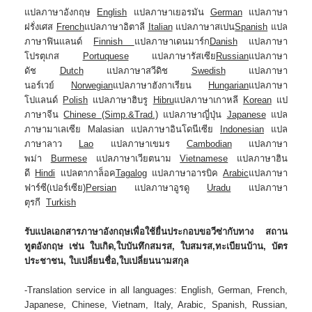
แปลภาษาอังกฤษ
English
แปลภาษาเยอรมัน
German
แปลภาษา
ฝรั่งเศส
French
แปลภาษาอิตาลี
Italian
แปลภาษาสเปน
Spanish
แปล
ภาษาฟินแลนด์
Finnish
แปลภาษาเดนมาร์ก
Danish
แปลภาษา
โปรตุเกส
Portuquese
แปลภาษารัสเซีย
Russian
แปลภาษา
ดัช
Dutch
แปลภาษาสวีดิช
Swedish
แปลภาษา
นอร์เวย์
Norwegian
แปลภาษาฮังกาเรียน
Hungarian
แปลภาษา
โปแลนด์
Polish
แปลภาษาฮิบรู
Hibru
แปลภาษาเกาหลี
Korean
แป
ภาษาจีน
Chinese (Simp.&Trad.)
แปลภาษาญี่ปุ่น
Japanese
แปล
ภาษามาเลเซีย Malasian แปลภาษาอินโดนีเซีย
Indonesian
แปล
ภาษาลาว
Lao
แปลภาษาเขมร
Cambodian
แปลภาษา
พม่า
Burmese
แปลภาษาเวียตนาม
Vietnamese
แปลภาษาฮิน
ดี
Hindi
แปลตากาล็อค
Tagalog
แปลภาษาอารบิค
Arabic
แปลภาษา
ฟาร์ซี(เปอร์เซีย)
Persian
แปลภาษาอูรดู
Uradu
แปลภาษา
ตุรกี
Turkish
รับแปลเอกสารภาษาอังกฤษเพื่อใช้ยื่นประกอบขอวีซ่ากับทาง
สถาน
ทูตอังกฤษ
เช่น ใบเกิด,ใบบันทึกสมรส, ใบสมรส,ทะเบียนบ้าน, บัตร
ประชาชน, ใบเปลี่ยนชื่อ,ใบเปลี่ยนนามสกุล
-Translation service in all languages: English, German, French,
Japanese, Chinese, Vietnam, Italy, Arabic, Spanish, Russian,