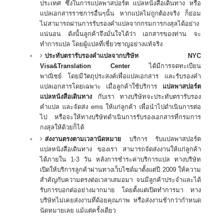
ประเทศ ซึ่งในการแปลพาสปอร์ต แปลหนังสือเดินทาง หรือ
แปลเอกสารราชการอื่นๆนั้น หากแปลไม่ถูกต้องจริง ก็ย่อม
ไม่สามารถผ่านการรับรองคำแปลจากกรมการกงสุลได้อย่าง
แน่นอน ดังนั้นลูกค้าจึงมั่นใจได้ว่า เอกสารของท่าน จะ
ทำการแปล โดยผู้แปลที่เชี่ยวชาญอย่างแท้จริง
ประทับตรารับรองคำแปลจากบริษัท
NYC
Visa&Translation Center
ได้มีการจดทะเบียน
พาณิชย์ โดยมีวัตถุประสงค์เพื่อแปลเอกสาร และรับรองคำ
แปลเอกสารโดยเฉพาะ เมื่อลูกค้าใช้บริการ
แปลพาสปอร์ต
แปลหนังสือเดินทาง
กับเรา ทางบริษัทจะประทับตรารับรอง
คำแปล และจัดส่ง ems ให้แก่ลูกค้า เพื่อนำไปดำเนินการต่อ
ไป หรือจะให้ทางบริษัทดำเนินการรับรองเอกสารที่กรมการ
กงสุลให้ด้วยก็ได้
ส่งงานตรงตามเวลานัดหมาย
บริการ รับแปลพาสปอร์ต
แปลหนังสือเดินทาง ของเรา สามารถจัดส่งงานให้แก่ลูกค้า
ได้ภายใน 1-3 วัน หลังการชำระค่าบริการแปล ทางบริษัท
เปิดให้บริการลูกค้าผ่านทางเว็บไซด์มาตั้งแต่ปี 2009 ให้ความ
สำคัญกับความตรงต่อเวลาเสมอมา จนมีลูกค้าประจำและได้
รับการบอกต่ออย่างมากมาย โดยตั้งแต่เปิดทำการมา ทาง
บริษัทไม่เคยส่งงานที่ด้อยคุณภาพ หรือส่งงานช้ากว่ากำหนด
นัดหมายเลย แม้แต่ครั้งเดียว