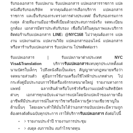
รับรองเอกสาร รับแปลงาน รับแปลเอกสาร แปลเอกสารราชการ แปล
หนังสือรับรองบริษัท หากคุณต้องการเลือกบริการ แปลเอกสาร
ราชการ และยื่นรับรองกระทรวงการต่างประเทศ/ ยื่นรับรองกรมการ
กงสุล ด้วยทีมงานมืออาชีพที่เปี่ยมด้วยประสบการณ์จริง จดทะเบียน
ถูกต้อง เอกสารมีตราประทับรับรอง เชื่อถือได้ในคุณภาพและบริการ
ติตต่อร้านรับแปลเอกสาร
LINE: @NYC168
ไม่ว่าคุณต้องการ แปล
งาน แปลงานด่วน แปลงานวิจัย แปลเอกสารออนไลน์ แปลเอกสาร
หรือหาร้านรับแปลเอกสาร รับแปลงาน โปรดติดต่อเรา
รับแปลเอกสาร | รับแปลภาษาต่างประเทศ
NYC
Visa&Translation
บริการ
รับแปลเอกสาร
แทบทุกประเภทตั้งแต่
นามบัตรใบเล็กๆ ไปถึงหนังสือเป็นเล่มๆ สัญญาทางกฎหมายหรือว่า
จดหมายส่วนตัว คู่มือการใช้งานเครื่องใช้ไฟฟ้าประเภทต่างๆ ไป
กระทั่งคู่มือประกอบการใช้เครื่องจักรกลขนาดใหญ่ รายงานทางการ
แพทย์ ฉลากสินค้าหรือโบรชัวร์หรืองานแปลด้านสิทธิบัตร
ต่างๆ เอกสารทุกฉบับจะผ่านการแปลโดยนักแปลเจ้าของภาษามือ
อาชีพทีมีประสบการณ์ในสาขาวิชาหรือมีความรู้ความเชียวชาญใน
ด้านนั้นๆ โดยเฉพาะทำให้มั่นใจได้ว่าเอกสารฉบับแปลจะมีความถูก
ต้องตรงดังต้นฉบับทุกประการ เราให้บริการ
รับแปลเอกสาร
ดังต่อไปนี้
รายงานประจำปี รายงานการประชุม
งบดุล งบการเงิน งบกำไรขาดทุน