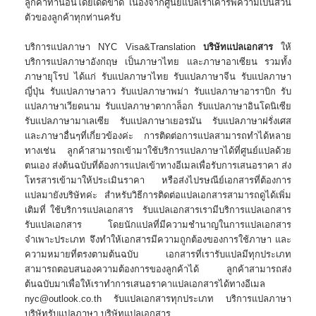
ลูกค้าท่านอื่นโดยเด็ดขาด เนื่องจากศูนย์แปลเราเคารพความเป็นส่วน
ตัวของลูกค้าทุกท่านครับ
บริการแปลภาษา NYC Visa&Translation
บริษัทแปลเอกสาร
ให้
บริการแปลภาษาอังกฤษ เป็นภาษาไทย และภาษาอาเซียน รวมทั้ง
ภาษายุโรป ได้แก่ รับแปลภาษาไทย รับแปลภาษาจีน รับแปลภาษา
ญี่ปุ่น รับแปลภาษาลาว รับแปลภาษาพม่า รับแปลภาษาอาราบิก รับ
แปลภาษาเวียดนาม รับแปลภาษาตากาล็อก รับแปลภาษาอินโดนิเซีย
รับแปลภาษามาเลเซีย รับแปลภาษาเยอรมัน รับแปลภาษาฝรั่งเศส
และภาษาอื่นๆที่เกี่ยวข้องค่ะ การติดต่อการแปลสามารถทำได้หลาย
ทางเช่น ลูกค้าสามารถเข้ามาใช้บริการแปลภาษาได้ที่ศูนย์แปลด้วย
ตนเอง ส่งต้นฉบับที่ต้องการแปลเข้าทางอีเมลเพื่อรับการเสนอราคา ส่ง
โทรสารเข้ามาให้ประเมินราคา หรือส่งไปรษณีย์เอกสารที่ต้องการ
แปลมายังบริษัทค่ะ สำหรับวิธีการติดต่อแปลเอกสารสามารถดูได้เพิ่ม
เติมที่ ใช้บริการแปลเอกสาร รับแปลเอกสารเรามีบริการแปลเอกสาร
รับแปลเอกสาร โดยนักแปลที่มีความชำนาญในการแปลเอกสาร
จำเพาะประเภท จึงทำให้เอกสารมีความถูกต้องของการใช้ภาษา และ
ความหมายที่ตรงตามต้นฉบับ เอกสารที่เรารับแปลมีทุกประเภท
สามารถตอบสนองความต้องการของลูกค้าได้ ลูกค้าสามารถส่ง
ต้นฉบับมาเพื่อให้เราทำการเสนอราคาแปลเอกสารได้ทางอีเมล
nyc@outlook.co.th รับแปลเอกสารทุกประเภท บริการแปลภาษา
บริษัทรับแปลภาษา บริษัทแปลเอกสาร