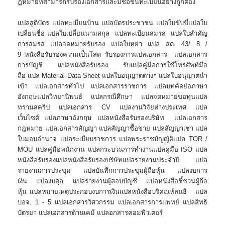
ฏหมายที่สามารถรับรองเอกสารและมีชื่อขึ้นทะเบียนอย่างถูกต้อง
แปลสูติบัตร แปลทะเบียนบ้าน แปลบัตรประชาชน แปลใบขับขี่แปลใบ
เปลี่ยนชื่อ แปลใบเปลี่ยนนามสกุล แปลทะเบียนสมรส แปลใบสำคัญ
การสมรส แปลจดหมายรับรอง แปลใบหย่า แปล สด. 43/ 8 /
9 หนังสือรับรองความเป็นโสด รับรองการแปลเอกสาร แปลเอกสาร
การบัญชี แปลหนังสือรับรอง รับแปลคู่มือการใช้โทรศัพท์มือ
ถือ แปล Material Data Sheet แปลใบอนุญาตต่างๆ แปลใบอนุญาตนำ
เข้า แปลเอกสารทั่วไป แปลเอกสารราชการ แปลบทคัดย่อภาษา
อังกฤษแปลวิทยานิพนธ์ แปลกรณีศึกษา แปลจดหมายขอทุนแปล
ทรานสคริป แปลเอกสาร CV แปลงานวิจัยต่างประเทศ แปล
เว็บไซต์ แปลภาษาอังกฤษ แปลหนังสือรับรองบริษัท แปลเอกสาร
กฎหมาย แปลเอกสารสัญญา แปลสัญญาซื้อขาย แปลสัญญาเช่า แปล
ใบมอบอำนาจ แปลระเบียบราชการ แปลพระราชบัญญัติแปล TOR /
MOU แปลคู่มือพนักงาน แปลกระบวนการทำงานแปลคู่มือ ISO แปล
หนังสือรับรองแปลหนังสือรับรองบริษัทแปลรายงานประจำปี แปล
รายงานการประชุม แปลบันทึกการประชุมผู้ถือหุ้น แปลงบการ
เงิน แปลงบดุล แปลรายงานผู้สอบบัญชี แปลหนังสือชี้ชวนผู้ถือ
หุ้น แปลหมายเหตุประกอบงบการเงินแปลหนังสือบริคณห์สนธิ แปล
บอจ. 1 - 5 แปลเอกสารวิศวกรรม แปลเอกสารการแพทย์ แปลสิทธิ
บัตรยา แปลเอกสารด้านเคมี แปลอกสารคอมพิวเตอร์